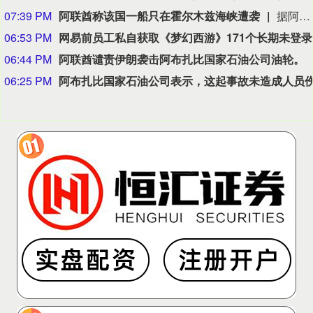
07:39 PM
阿联酋称该国一船只在霍尔木兹海峡遭袭
据阿联酋通讯社8月8日报道，阿布扎比国家石油公司证实，该公司一艘船只当天凌晨在通过霍尔木兹海峡时遭导弹袭击。阿布扎比国家石油公司说，袭击未造成人员受伤，目前局面可控。该公司并未提供遭袭船只具体类型、导弹来源以及船只受损情况等更多细节。（新华社）
06:53 PM
网易
06:44 PM
阿联酋谴责伊朗袭击阿布扎比国家石油公司油轮。
06:25 PM