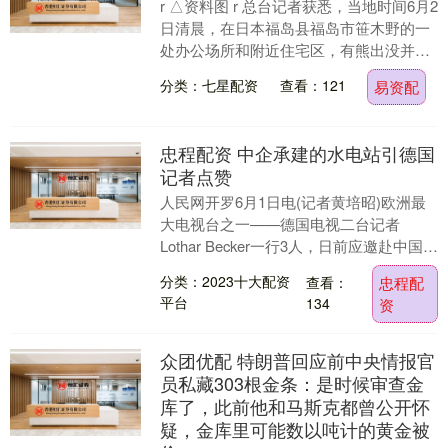
r △资料图 r 总台记者获悉，当地时间6月2
日清晨，在日本福岛县福岛市笹木野的一
处办公场所和附近住宅区，有熊出没并袭
击导致4人受伤。 r 近几年来，日本熊袭
分类：七星配资
查看：121
易资配
人....
忠程配资 中企承建的水电站引德国
记者点赞
人民网开罗6月1日电(记者黄培昭)欧洲最
大电视台之一——德国电视二台记者
Lothar Becker一行3人，日前应邀赴中国能
建葛洲坝集团承建的安哥拉凯凯水电站
分类：2023十大配资
查看：
忠程配
项....
平台
134
资
众团优配 特朗普回应前中央情报官
员私藏303根金条：是时候审查金
库了，此前他和马斯克都曾公开怀
疑，金库里可能数以吨计的黄金被