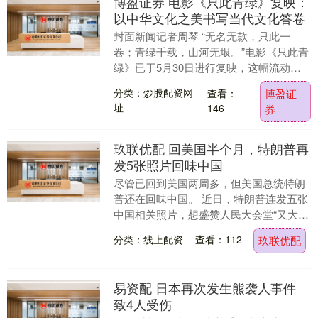
博盈证券 电影《只此青绿》复映：
以中华文化之美书写当代文化答卷
封面新闻记者周琴 “无名无款，只此一
卷；青绿千载，山河无垠。”电影《只此青
绿》已于5月30日进行复映，这幅流动的
千年画卷在光影中再度展开。作为现象级
分类：炒股配资网
查看：
博盈证
国风影片，《....
址
146
券
玖联优配 回美国半个月，特朗普再
发5张照片回味中国
尽管已回到美国两周多，但美国总统特朗
普还在回味中国。 近日，特朗普连发五张
中国相关照片，想盛赞人民大会堂“又大又
漂亮”。 不过，特朗普把人民大会堂的名
分类：线上配资
查看：112
玖联优配
字写错了，....
易资配 日本再次发生熊袭人事件
致4人受伤