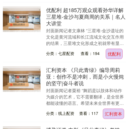
优配利 超185万观众观看孙华详解
三星堆-金沙与夏商周的关系｜名人
大讲堂
封面新闻记者文康林 “三星堆-金沙遗址的
文化是黄河流域和长江流域文化交互作用
的结果，三星堆文化形成之初就带有显著
的中原二里头文化的因素；在三星堆文化
分类：七星配资
查看：194
优配利
发展过程中，....
汇利资本 《只此青绿》编导周莉
亚：创作不是冲刺，而是小火慢炖
的坚守|奋斗者说
封面新闻记者粟裕 “舞蹈是以肢体和动作
为媒介的艺术，它不需要翻译，是全世界
都能读懂的语言。希望未来全世界有更多
的观众能够关注到中国舞蹈，关注新时代
分类：线上配资
查看：117
汇利资本
的中华优秀传统....