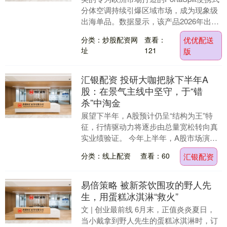
分体空调持续引爆区域市场，成为现象级
出海单品。数据显示，该产品2026年出货
量已突破20万套，同比实现翻倍增长。....
分类：炒股配资网
查看：
优优配送
址
121
版
汇银配资 投研大咖把脉下半年A
股：在景气主线中坚守，于“错
杀”中淘金
展望下半年，A股预计仍呈“结构为王”特
征，行情驱动力将逐步由总量宽松转向真
实业绩验证。 今年上半年，A股市场演绎
了极为显著的结构性分化行情。 在AI等硬
分类：线上配资
查看：60
汇银配资
科技浪潮....
易倍策略 被新茶饮围攻的野人先
生，用蛋糕冰淇淋“救火”
文 | 创业最前线 6月末，正值炎炎夏日，
当小戴拿到野人先生的蛋糕冰淇淋时，订