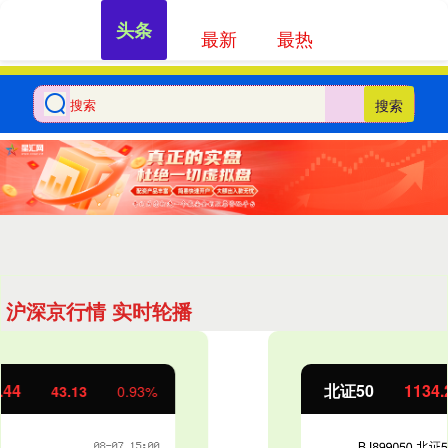
头条
最新
最热
搜索
沪深京行情 实时轮播
北证50
1134.24
11.37
1.01%