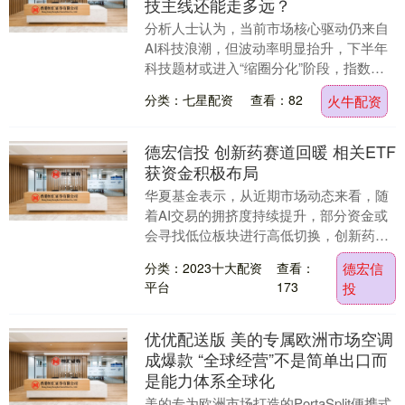
技主线还能走多远？
分析人士认为，当前市场核心驱动仍来自
AI科技浪潮，但波动率明显抬升，下半年
科技题材或进入“缩圈分化”阶段，指数单
边大涨的空间有限，结构性行情仍是主基
分类：七星配资
查看：82
火牛配资
调。 美股三....
德宏信投 创新药赛道回暖 相关ETF
获资金积极布局
华夏基金表示，从近期市场动态来看，随
着AI交易的拥挤度持续提升，部分资金或
会寻找低位板块进行高低切换，创新药或
迎来新的配置窗口。 证券时报记者 王小芊
分类：2023十大配资
查看：
德宏信
近期，在....
平台
173
投
优优配送版 美的专属欧洲市场空调
成爆款 “全球经营”不是简单出口而
是能力体系全球化
美的专为欧洲市场打造的PortaSplit便携式