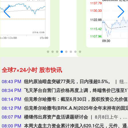
全球7×24小时 股市快讯
08:43 PM
纽约原油暗盘突破77美元，日内涨超0.5%。
纽约原油暗盘突破77美元，日内涨超0.
08:34 PM
08:14 PM
伯克希尔
08:12 PM
08:07 PM
楼继伟出席资产盘活课题研讨会
8月8日上午，全球财富管理论坛在京召开“地方国有存量资产盘活进展、难点与策略”课题研讨会，楼继伟出席会议并做总结发言。楼继伟在发言中表示，盘活国有资产既是近期的当务之急，也是一项长期性的战略任务。当前我国GDP平减指数阶段性承压走低，财政维持紧平衡格局的压力持续攀升；我国税收结构以间接税为主体，税收收入增速显著弱于名义GDP增速，财政内生增收动能受限。叠加土地财政收入大幅收缩，地方隐性债务化解、长期限国债常态化发行带来的利息支出刚性上涨，收支两端压力持续凸显。综合多重现实约束来看，国有存量资产盘活并非短期应急手段，而是一项需要常态化、长效化推进的重点工作。（全球财富管理论坛）
08:00 PM
本周大盘主力资金累计净流入