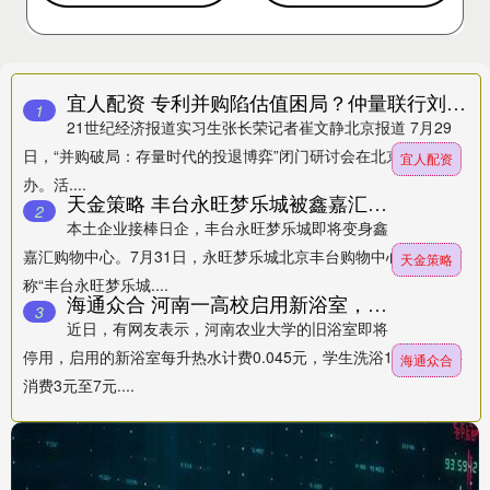
宜人配资 专利并购陷估值困局？仲量联行刘小翠祭出三招
1
21世纪经济报道实习生张长荣记者崔文静北京报道 7月29
日，“并购破局：存量时代的投退博弈”闭门研讨会在北京成功举
宜人配资
办。活....
天金策略 丰台永旺梦乐城被鑫嘉汇接手 突围丰台商业如何做
2
本土企业接棒日企，丰台永旺梦乐城即将变身鑫
嘉汇购物中心。7月31日，永旺梦乐城北京丰台购物中心（以下简
天金策略
称“丰台永旺梦乐城....
海通众合 河南一高校启用新浴室，每升热水计费0.045元，有学生称洗澡10分钟计费3元至7元，校方称按流量定价，试运营期间免费使用吹风机
3
近日，有网友表示，河南农业大学的旧浴室即将
停用，启用的新浴室每升热水计费0.045元，学生洗浴10分钟需要
海通众合
消费3元至7元....