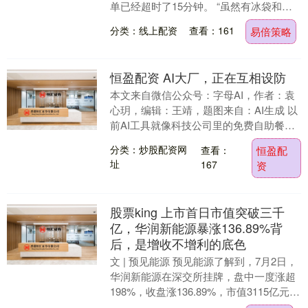
单已经超时了15分钟。 “虽然有冰袋和保
温袋，但蛋糕送过来晚了，已经有些化
分类：线上配资
查看：161
易倍策略
了，托盘....
恒盈配资 AI大厂，正在互相设防
本文来自微信公众号：字母AI，作者：袁
心玥，编辑：王靖，题图来自：AI生成 以
前AI工具就像科技公司里的免费自助餐
——谁家模型好用，就先端上桌；谁家代
分类：炒股配资网
查看：
恒盈配
码工具顺手....
址
167
资
股票king 上市首日市值突破三千
亿，华润新能源暴涨136.89%背
后，是增收不增利的底色
文 | 预见能源 预见能源了解到，7月2日，
华润新能源在深交所挂牌，盘中一度涨超
198%，收盘涨136.89%，市值3115亿元。
245亿募资额刷新深交所纪录。....