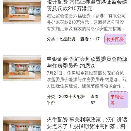
俊升配资 六福证券遭香港证监会谴
责及罚款210万港元
港证监会谴责六福证券（香港）有限公司
并处以罚款210万港元，原因是该公司没
有实施足够及有效的网络保安监控措施，
从而可能导致六福证券无法抵御勒索软件
分类：七星配资
查看：117
俊升配资
攻击，并令其系....
申银证券 倪虹会见欧盟委员会能源
与住房委员丹·约恩森
7月21日，住房城乡建设部部长倪虹会见
欧盟委员会能源与住房委员丹·约恩森。双
方围绕住房建设、建筑节能等领域合作展
开深入交流。....
分类：2023十大配资
查看：
申银证
平台
67
券
火牛配资 事关利率政策，沃什讲话
要点来了！股指期货冲高回落，科