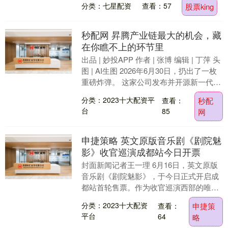
分类：七星配资
查看：57
股票king
秒配网 昇腾产业链最大的机会，藏
在你瞧不上的环节里
出品 | 妙投APP 作者 | 张博 编辑 | 丁萍 头
图 | AI生图 2026年6月30日，扔出了一枚
重磅炸弹。 这家公司发布并开源新一代基
础大模型Long....
分类：2023十大配资平
查看：
秒配
台
85
网
申捷策略 英文原版音乐剧《剧院魅
影》收官巡演成都站今日开票
封面新闻记者王一理 6月16日，英文原版
音乐剧《剧院魅影》，于今日正式开启成
都站首轮售票。作为收官巡演西部的唯一
一站，本轮演出定档2026年9月15日至20
分类：2023十大配资
查看：
申捷策
日，....
平台
64
略