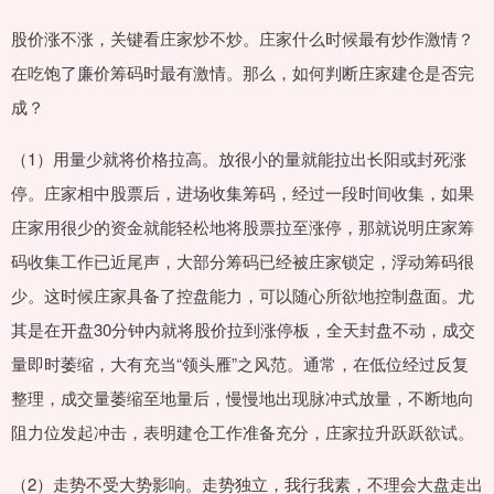
股价涨不涨，关键看庄家炒不炒。庄家什么时候最有炒作激情？
在吃饱了廉价筹码时最有激情。那么，如何判断庄家建仓是否完
成？
（1）用量少就将价格拉高。放很小的量就能拉出长阳或封死涨
停。庄家相中股票后，进场收集筹码，经过一段时间收集，如果
庄家用很少的资金就能轻松地将股票拉至涨停，那就说明庄家筹
码收集工作已近尾声，大部分筹码已经被庄家锁定，浮动筹码很
少。这时候庄家具备了控盘能力，可以随心所欲地控制盘面。尤
其是在开盘30分钟内就将股价拉到涨停板，全天封盘不动，成交
量即时萎缩，大有充当“领头雁”之风范。通常，在低位经过反复
整理，成交量萎缩至地量后，慢慢地出现脉冲式放量，不断地向
阻力位发起冲击，表明建仓工作准备充分，庄家拉升跃跃欲试。
（2）走势不受大势影响。走势独立，我行我素，不理会大盘走出