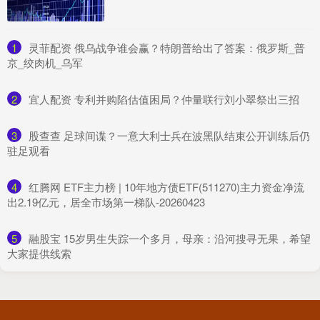
1
​灵菲配资 俄乌战争谁会赢？特朗普给出了答案：俄罗斯_普
京_绞肉机_乌军
2
​宜人配资 专利并购陷估值困局？仲量联行刘小翠祭出三招
3
​股查查 足球间谍？一意大利士兵在波黑队结束公开训练后仍
驻足观看
4
​红腾网 ETF主力榜 | 10年地方债ETF(511270)主力资金净流
出2.19亿元，居全市场第一梯队-20260423
5
​融股宝 15岁男生失踪一个多月，母亲：沿河搜寻无果，希望
大家提供线索