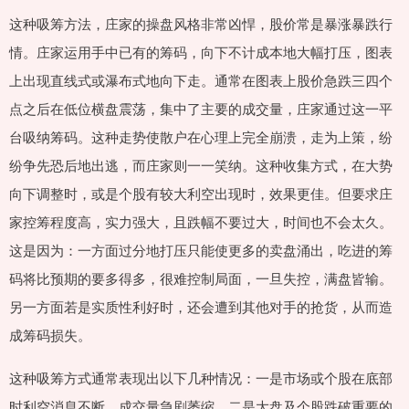
这种吸筹方法，庄家的操盘风格非常凶悍，股价常是暴涨暴跌行
情。庄家运用手中已有的筹码，向下不计成本地大幅打压，图表
上出现直线式或瀑布式地向下走。通常在图表上股价急跌三四个
点之后在低位横盘震荡，集中了主要的成交量，庄家通过这一平
台吸纳筹码。这种走势使散户在心理上完全崩溃，走为上策，纷
纷争先恐后地出逃，而庄家则一一笑纳。这种收集方式，在大势
向下调整时，或是个股有较大利空出现时，效果更佳。但要求庄
家控筹程度高，实力强大，且跌幅不要过大，时间也不会太久。
这是因为：一方面过分地打压只能使更多的卖盘涌出，吃进的筹
码将比预期的要多得多，很难控制局面，一旦失控，满盘皆输。
另一方面若是实质性利好时，还会遭到其他对手的抢货，从而造
成筹码损失。
这种吸筹方式通常表现出以下几种情况：一是市场或个股在底部
时利空消息不断，成交量急剧萎缩。二是大盘及个股跌破重要的