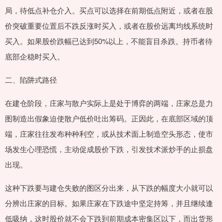
局，待低点补仓介入。买点可以选择在前期低点附近，或者在股
价突破重要位置后不跌反涨时买入，或者在股价远离均线系统时
买入。如果股价跌幅已达到50%以上，不能盲目杀跌。持币者待
底部企稳时买入。
二、陷阱式路径
在建仓阶段，庄家与散户实际上是处于博弈的两端，庄家总是力
图制造出假象迫使散户低价吐出筹码。正因此，在底部区域的顶
端，庄家往往发布种种利空，或从技术面上制造空头形态，使市
场发生心理恐慌，主动促成股价下跌，引发技术派炒手的止损盘
出现。
这种下跌要与建仓失败的图区分出来，从下跌的幅度大小就可以
分辨出庄家的目标。如果庄家在下跌途中坚定持筹，并且继续逢
低吸纳，这时股价就不会下跌到前期成本密集区以下，而出货形