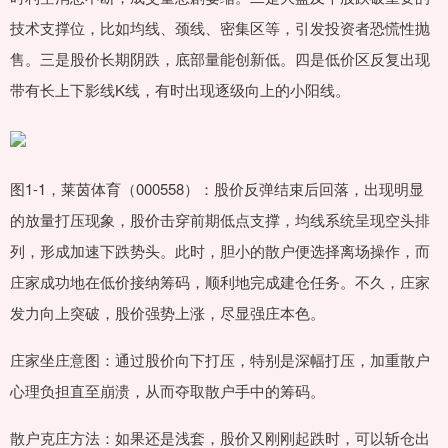
技术支撑位，比如均线、颈线、密集区等，引发投资者恐慌性抛
售。三是股价长期阴跌，底部量能创新低。四是低价区反复出现
带有长上下影线K线，有时出现逐级向上的小阳线。
图1-1，莱茵体育（000558）：股价反弹结束后回落，出现明显
的放量打压现象，股价击穿前期低点支撑，均线系统呈现空头排
列，形成加速下跌势头。此时，胆小的散户便选择离场操作，而
庄家成功地在低价接纳筹码，顺利地完成建仓任务。不久，庄家
发力向上突破，股价强势上涨，尽显强庄本色。
庄家坐庄意图：通过股价向下打压，特别是深幅打压，加重散户
心理负担直至崩溃，从而夺取散户手中的筹码。
散户克庄方法：如果还是浅套，股价又刚刚起跌时，可以斩仓出