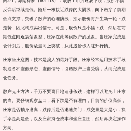
图2-1，海南橡胶（601118）：该股上市后逐波下跌，股价小幅
反弹后继续走低。随后一根接近跌停的大阴线，向下击穿了前期
低点支撑，突破了散户的心理防线，预示股价将产生新一轮下跌
走势，因此构成卖出信号。可是，股价只是小幅下跌，然后在前
期低点附近震荡盘整，庄家在此等候散户的抛盘。当庄家完成建
仓计划后，股价放量向上突破，从此股价步入涨升行情。
庄家坐庄意图：技术是骗人的最好手段。庄家经常运用技术手段
制造各种虚假形态、虚假信号，引诱散户上当受骗，从而完成建
仓任务。
散户克庄方法：千万不要盲目地追涨杀跌，这样可以避免上庄家
的当。要仔细观察盘口，看下跌是否有理由，目前的价位高低，
庄家是否抽身逃离，跌停后是否迅速关门，成交量是大是小，换
手率是高是低，以及庄家持仓成本和坐庄意图，然后再决定操作
方向。