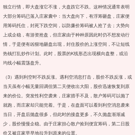
独立行情，即大盘涨它不涨，大盘跌它不跌。这种情况通常表明
大部分筹码已落入庄家囊中：当大盘向下，有浮筹砸盘，庄家便
用筹码托住，封死下跌空间，以防廉价筹码被人抢了去；大势向
上或企稳，有游资抢盘，但庄家由于种种原因此时仍不想发动行
情，于是便有凶狠地砸盘出现，封住股价的上涨空间，不让短线
热钱打乱炒作计划。此时，股票的K线形态出现横向盘整，或沿
均线小幅震荡盘升。
（3）遇到利空时不跌反涨。遇利空消息打击，股价不跌反涨，或
当天虽有小幅无量回调但第二天便收出大阳，股价迅速恢复到原
来的价位。突发性利空袭来，庄家措手不及，散户筹码可以抛了
就跑，而庄家却只能兜着。于是，在盘面可以看到利空消息袭来
当日，开盘后抛盘很多，但此时的接盘更多，不久抛盘渐渐减
少，股价慢慢企稳。由于庄家担心散户捡到便宜筹码，第二日股
价又被庄家早早地拉升到原来的位置。