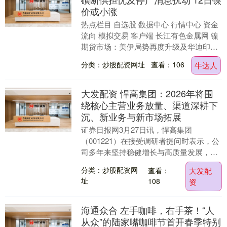
价或小涨
热点栏目 自选股 数据中心 行情中心 资金
流向 模拟交易 客户端 长江有色金属网 镍
期货市场：美伊局势再度升级及华迪印尼
镍厂停产消息影响，伦镍收涨1.64%；
分类：炒股配资网址
查看：106
牛达人
伦....
大发配资 悍高集团：2026年将围
绕核心主营业务放量、渠道深耕下
沉、新业务与新市场拓展
证券日报网3月27日讯，悍高集团
（001221）在接受调研者提问时表示，公
司多年来坚持稳健增长与高质量发展，
2026年将围绕核心主营业务放量、渠道深
分类：炒股配资网
查看：
大发配
耕下沉、新业....
址
108
资
海通众合 左手咖啡，右手茶！“人
从众”的陆家嘴咖啡节首开春季特别