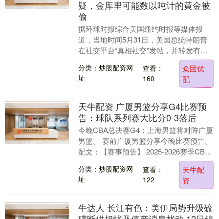
疑，金库里可能数以吨计的黄金被
偷
据环球时报综合美国纽约时报等媒体报
道，当地时间5月31日，美国总统特朗普
在社交平台“真相社交”发帖，并转发有关
前中央情报局（CIA）官员涉嫌私藏大量
分类：炒股配资网
查看：
众团优
金条的报道。....
址
160
配
天牛配资 广厦男篮分享G4比赛预
告：球队系列赛大比分0-3落后
今晚CBA总决赛G4：上海男篮将对阵广厦
男篮。 赛前广厦男篮分享今晚比赛预告。
配文：【赛事预告】 2025-2026赛季CBA
联赛季后赛总决赛G4 🏀浙江浙商....
分类：炒股配资网
查看：
天牛配
址
122
资
牛达人 长江有色：美伊局势升级硫
磺断供担忧及停产消息扰动 12日镍