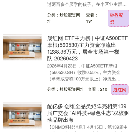
过两百多个厌学的孩子。在小区业主群
里，她是公认的“教育专家”。谁家孩子不
分类：炒股配资网
查看：
驰盈配
听话、成绩差，....
址
191
资
晟红网 ETF主力榜 | 中证A500ETF
摩根(560530)主力资金净流出
1238.36万元，居全市场第一梯
队-20260423
2026年4月23日，中证A500ETF摩根
（560530.SH）收跌0.55%，主力资金
（单笔成交额100万元以上）净流出
1238.36万元，居全市场第一梯队....
分类：炒股配资网址
查看：210
晟红网
配亿多 创维全品类矩阵亮相第139
届广交会 “AI科技+绿色生态”双核驱
动品牌出海
【CNMO科技消息】4月15日，第139届中