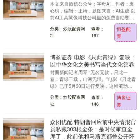
本文来自微信公众号：字母AI，作者：袁
心玥，编辑：王靖，题图来自：AI生成 以
前AI工具就像科技公司里的免费自助餐
——谁家模型好用，就先端上桌；谁家代
分类：炒股配资网
查看：
恒盈配
码工具顺手....
址
167
资
博盈证券 电影《只此青绿》复映：
以中华文化之美书写当代文化答卷
封面新闻记者周琴 “无名无款，只此一
卷；青绿千载，山河无垠。”电影《只此青
绿》已于5月30日进行复映，这幅流动的
千年画卷在光影中再度展开。作为现象级
分类：炒股配资网
查看：
博盈证
国风影片，《....
址
146
券
众团优配 特朗普回应前中央情报官
员私藏303根金条：是时候审查金
库了，此前他和马斯克都曾公开怀