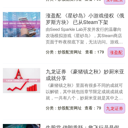
传来确凿消....
涨盈配 《星砂岛》小游戏侵权《俄
罗斯方块》 已从Steam下架
由Seed Sparkle Lab开发并发行的温馨向
农场模拟游戏《星砂岛》，其Steam商店
页面于昨夜彻底下架，无法访问。游戏官
方X账号同日发布声明，称下架原因....
分类：炒股配资网址
查看：179
涨盈配
九龙证券 《豪猪镇之秋》妙厨米亚
成就分享
《豪猪镇之秋》里面有很多不同的成就可
以解锁，其中就包括章节限定成就成就成
就，一共有八个，妙厨米亚就是其中之
一，如果玩家想要解锁这个成就则需要在
分类：炒股配资网址
查看：79
九龙证券
游戏开始后和米亚一....
牛股堂 伊朗质疑：救飞行员是假，