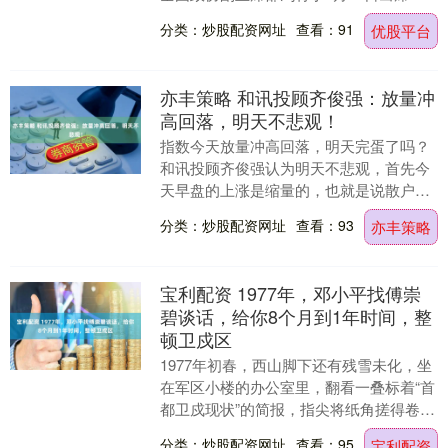
刚果（布）首都布拉柴维尔举行的萨苏总
分类：炒股配资网址
查看：91
优股平台
统就职典礼。....
亦丰策略 和讯投顾齐俊强：放量冲
高回落，明天不悲观！
指数今天放量冲高回落，明天完蛋了吗？
和讯投顾齐俊强认为明天不悲观，首先今
天早盘的上涨是缩量的，也就是说散户没
有去追高买入，而下跌的时候是放量，反
分类：炒股配资网址
查看：93
亦丰策略
而代表不坚定的筹....
宝利配资 1977年，邓小平找傅崇
碧谈话，给你8个月到1年时间，整
顿卫戍区
1977年初春，西山脚下还有残雪未化，坐
在军区小楼的办公室里，翻看一叠标着“首
都卫戍现状”的简报，指尖将纸角搓得卷
曲。冷风灌窗，他却满头细汗——三日前
分类：炒股配资网址
查看：95
宝利配资