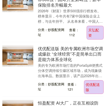
保险排名升幅最大
2026年《财富》世界500强排行榜发布。
榜单显示，今年共有7家中国保险企业上
榜，与去年持平。 从名单来看，中国人寿
保险（集团）公司、中国平安保险（集
分类：炒股配资网
查看：
天弘配
团）股份有....
址
112
资
优优配送版 美的专属欧洲市场空调
成爆款 “全球经营”不是简单出口而
是能力体系全球化
美的专为欧洲市场打造的PortaSplit便携式
分体空调持续引爆区域市场，成为现象级
出海单品。数据显示，该产品2026年出货
量已突破20万套，同比实现翻倍增长。....
分类：炒股配资网
查看：
优优配送
址
121
版
恒盈配资 AI大厂，正在互相设防