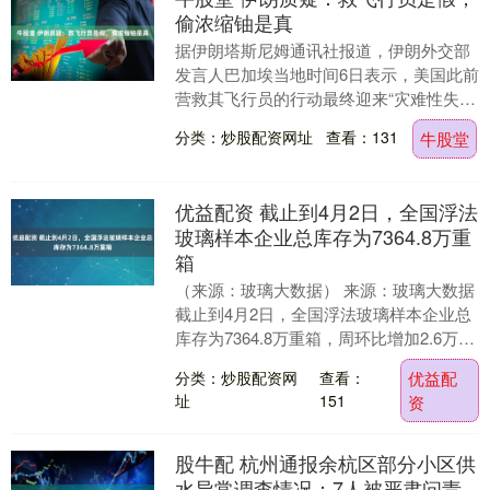
偷浓缩铀是真
据伊朗塔斯尼姆通讯社报道，伊朗外交部
发言人巴加埃当地时间6日表示，美国此前
营救其飞行员的行动最终迎来“灾难性失
败”，且存在诸多疑点。 巴加埃表示，美
分类：炒股配资网址
查看：131
牛股堂
飞行员据称所....
优益配资 截止到4月2日，全国浮法
玻璃样本企业总库存为7364.8万重
箱
（来源：玻璃大数据） 来源：玻璃大数据
截止到4月2日，全国浮法玻璃样本企业总
库存为7364.8万重箱，周环比增加2.6万重
箱或0.03%，同比增幅扩大至12%....
分类：炒股配资网
查看：
优益配
址
151
资
股牛配 杭州通报余杭区部分小区供
水异常调查情况：7人被严肃问责