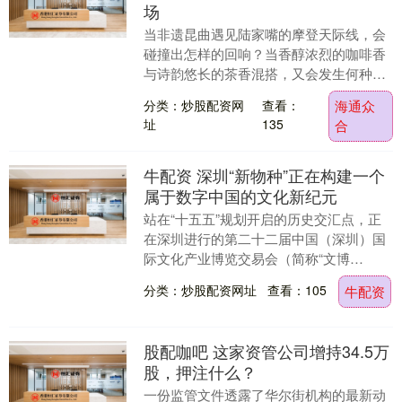
场
当非遗昆曲遇见陆家嘴的摩登天际线，会
碰撞出怎样的回响？当香醇浓烈的咖啡香
与诗韵悠长的茶香混搭，又会发生何种化
学反应？ 陆家嘴国际咖啡文化节首次开设
分类：炒股配资网
查看：
海通众
的春季特别场今....
址
135
合
牛配资 深圳“新物种”正在构建一个
属于数字中国的文化新纪元
站在“十五五”规划开启的历史交汇点，正
在深圳进行的第二十二届中国（深圳）国
际文化产业博览交易会（简称“文博
会”），不仅是文化产品的展示橱窗与文化
分类：炒股配资网址
查看：105
牛配资
出海的交互门户，....
股配咖吧 这家资管公司增持34.5万
股，押注什么？
一份监管文件透露了华尔街机构的最新动