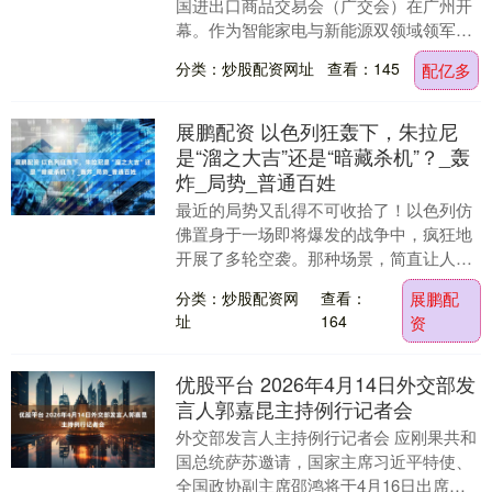
国进出口商品交易会（广交会）在广州开
幕。作为智能家电与新能源双领域领军企
业，创维集团以“AI科技+绿色生态”为双核
分类：炒股配资网址
查看：145
配亿多
战....
展鹏配资 以色列狂轰下，朱拉尼
是“溜之大吉”还是“暗藏杀机”？_轰
炸_局势_普通百姓
最近的局势又乱得不可收拾了！以色列仿
佛置身于一场即将爆发的战争中，疯狂地
开展了多轮空袭。那种场景，简直让人感
觉这是世界末日的降临。战机在空中嗡嗡
分类：炒股配资网
查看：
展鹏配
作响，宛如一群凶....
址
164
资
优股平台 2026年4月14日外交部发
言人郭嘉昆主持例行记者会
外交部发言人主持例行记者会 应刚果共和
国总统萨苏邀请，国家主席习近平特使、
全国政协副主席邵鸿将于4月16日出席在