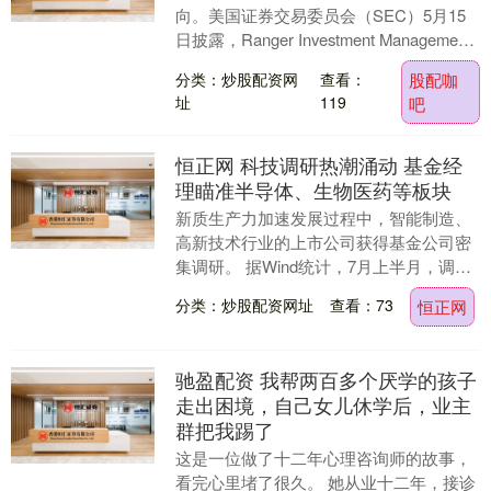
向。美国证券交易委员会（SEC）5月15
日披露，Ranger Investment Management
在2026年第一季度....
分类：炒股配资网
查看：
股配咖
址
119
吧
恒正网 科技调研热潮涌动 基金经
理瞄准半导体、生物医药等板块
新质生产力加速发展过程中，智能制造、
高新技术行业的上市公司获得基金公司密
集调研。 据Wind统计，7月上半月，调研
光模块龙头中际旭创、半导体公司乐鑫科
分类：炒股配资网址
查看：73
恒正网
技、智能出....
驰盈配资 我帮两百多个厌学的孩子
走出困境，自己女儿休学后，业主
群把我踢了
这是一位做了十二年心理咨询师的故事，
看完心里堵了很久。 她从业十二年，接诊