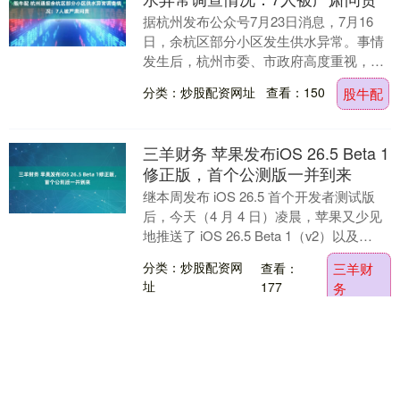
据杭州发布公众号7月23日消息，7月16
日，余杭区部分小区发生供水异常。事情
发生后，杭州市委、市政府高度重视，成
立由市综合行政执法局、市生态环境局、
分类：炒股配资网址
查看：150
股牛配
市卫健委和国....
三羊财务 苹果发布iOS 26.5 Beta 1
修正版，首个公测版一并到来
继本周发布 iOS 26.5 首个开发者测试版
后，今天（4 月 4 日）凌晨，苹果又少见
地推送了 iOS 26.5 Beta 1（v2）以及
iPadOS 26....
分类：炒股配资网
查看：
三羊财
址
177
务
锦达网 7月24日奥佳转债上涨
037%，转股溢价率5438%
本站消息，7月24日奥佳转债收盘上涨