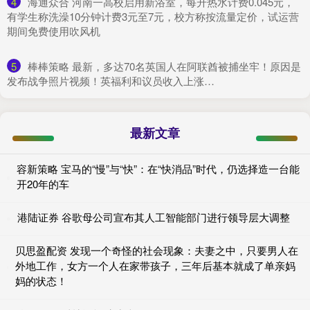
4
​海通众合 河南一高校启用新浴室，每升热水计费0.045元，
有学生称洗澡10分钟计费3元至7元，校方称按流量定价，试运营
期间免费使用吹风机
5
​棒棒策略 最新，多达70名英国人在阿联酋被捕坐牢！原因是
发布战争照片视频！英福利和议员收入上涨…
最新文章
容新策略 宝马的“慢”与“快”：在“快消品”时代，仍选择造一台能
开20年的车
港陆证券 谷歌母公司宣布其人工智能部门进行领导层大调整
贝思盈配资 发现一个奇怪的社会现象：夫妻之中，只要男人在
外地工作，女方一个人在家带孩子，三年后基本就成了单亲妈
妈的状态！