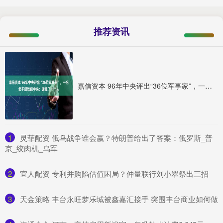
推荐资讯
嘉信资本 96年中央评出“36位军事家”，一名老干部致信中央：漏掉了一个人
1
​灵菲配资 俄乌战争谁会赢？特朗普给出了答案：俄罗斯_普
京_绞肉机_乌军
2
​宜人配资 专利并购陷估值困局？仲量联行刘小翠祭出三招
3
​天金策略 丰台永旺梦乐城被鑫嘉汇接手 突围丰台商业如何做