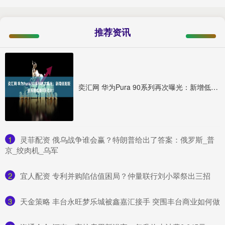
推荐资讯
奕汇网 华为Pura 90系列再次曝光：新增低配版，全系搭载新8系芯片！
1
​灵菲配资 俄乌战争谁会赢？特朗普给出了答案：俄罗斯_普
京_绞肉机_乌军
2
​宜人配资 专利并购陷估值困局？仲量联行刘小翠祭出三招
3
​天金策略 丰台永旺梦乐城被鑫嘉汇接手 突围丰台商业如何做