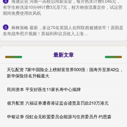
4
​海通众合 河南一高校启用新浴室，每升热水计费0.045元，
有学生称洗澡10分钟计费3元至7元，校方称按流量定价，试运营
期间免费使用吹风机
5
​棒棒策略 最新，多达70名英国人在阿联酋被捕坐牢！原因是
发布战争照片视频！英福利和议员收入上涨…
最新文章
天弘配资 7家中国险企上榜财富世界500强：国寿升至第42位，
新华保险排名升幅最大
民间资本 平安好医生11家长寿中心揭牌
俊升配资 六福证券遭香港证监会谴责及罚款210万港元
申银证券 倪虹会见欧盟委员会能源与住房委员丹·约恩森