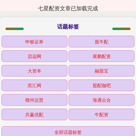
七星配资文章已加载完成
话题标签
申银证券
股牛配
启远网
展鹏配资
大资本
融股宝
奕汇网
股配咖吧
赣州达慧
海通众合
共赢优配
牛配资
全部话题标签