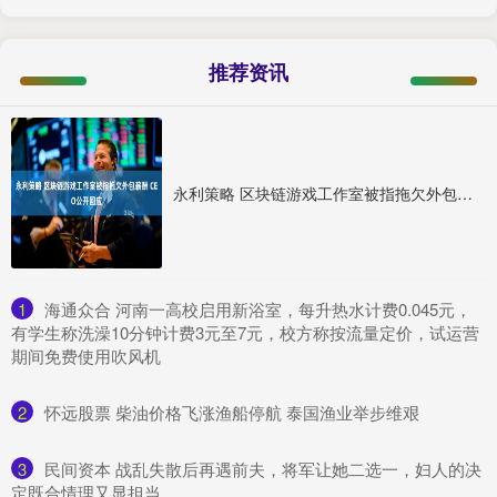
推荐资讯
永利策略 区块链游戏工作室被指拖欠外包薪酬 CEO公开回应
1
​海通众合 河南一高校启用新浴室，每升热水计费0.045元，
有学生称洗澡10分钟计费3元至7元，校方称按流量定价，试运营
期间免费使用吹风机
2
​怀远股票 柴油价格飞涨渔船停航 泰国渔业举步维艰
3
​民间资本 战乱失散后再遇前夫，将军让她二选一，妇人的决
定既合情理又显担当