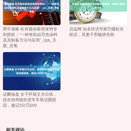
黑牛策略 松井股份获得发明专
启远网 知名经济学家巴曙松失
利授权：“一种有机硅导热涂料
联后，其妻子邢毓静失联
及其制备方法与应用”_cps_天
眼_含氢
达麟操盘 女子怀疑丈夫出轨，
挂在他驾驶的货车车尾试图跟
踪，被记3分罚200
相关评论