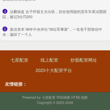
4
​达麟操盘 女子怀疑丈夫出轨，挂在他驾驶的货车车尾试图跟
踪，被记3分罚200
5
​嘉信资本 96年中央评出“36位军事家”，一名老干部致信中
央：漏掉了一个人
七星配资
线上配资
炒股配资网址
2023十大配资平台
友情链接：
Powered by
七星配资
RSS地图
HTML地图
Copyright
© 2023-2026