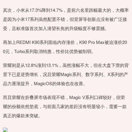
其次，小米从17.3%降到14.7%，是前六名里跌幅最大的，大概率
是因为小米17系列虽然配置不错，但背屏等创新点没有被广泛接
受，且标准版首次加入潜望长焦的升级幅度不够震撼。
再加上REDMI K90系列面临内存涨价，K90 Pro Max被迫涨价20
0元，Turbo系列取消特惠，性价比优势被削弱。
荣耀则是从12.8%涨到13.1%，虽然涨幅不大，但在大盘下滑的背
景下已是逆势增长，况且荣耀Magic系列、数字系列、X系列的产
品力逐渐提升，MagicOS的体验也在改善。
而且荣耀在折叠屏市场表现不错，Magic V系列口碑较好，但荣
耀的份额依然垫底，与前面几家的差距没有明显缩小，需要一款
真正的爆款来突破。