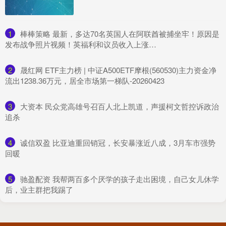
1
​棒棒策略 最新，多达70名英国人在阿联酋被捕坐牢！原因是
发布战争照片视频！英福利和议员收入上涨…
2
​晟红网 ETF主力榜 | 中证A500ETF摩根(560530)主力资金净
流出1238.36万元，居全市场第一梯队-20260423
3
​大资本 民众党高雄号召百人北上凯道，声援柯文哲控诉政治
追杀
4
​诚信双盈 比亚迪重回销冠，长安暴涨近八成，3月车市强势
回暖
5
​驰盈配资 我帮两百多个厌学的孩子走出困境，自己女儿休学
后，业主群把我踢了