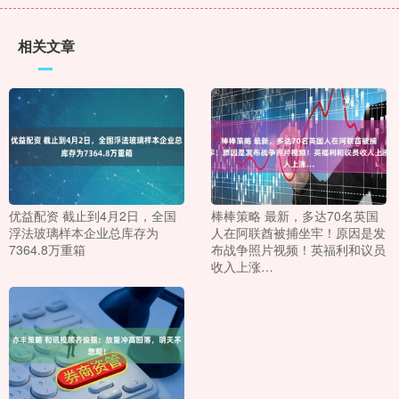
相关文章
优益配资 截止到4月2日，全国
棒棒策略 最新，多达70名英国
浮法玻璃样本企业总库存为
人在阿联酋被捕坐牢！原因是发
7364.8万重箱
布战争照片视频！英福利和议员
收入上涨…