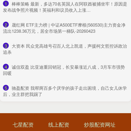
1
​棒棒策略 最新，多达70名英国人在阿联酋被捕坐牢！原因是
发布战争照片视频！英福利和议员收入上涨…
2
​晟红网 ETF主力榜 | 中证A500ETF摩根(560530)主力资金净
流出1238.36万元，居全市场第一梯队-20260423
3
​大资本 民众党高雄号召百人北上凯道，声援柯文哲控诉政治
追杀
4
​诚信双盈 比亚迪重回销冠，长安暴涨近八成，3月车市强势
回暖
5
​驰盈配资 我帮两百多个厌学的孩子走出困境，自己女儿休学
后，业主群把我踢了
七星配资
线上配资
炒股配资网址