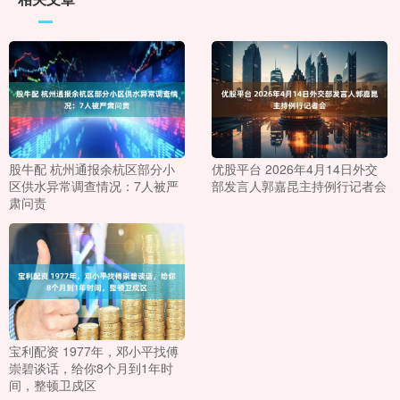
股牛配 杭州通报余杭区部分小
优股平台 2026年4月14日外交
区供水异常调查情况：7人被严
部发言人郭嘉昆主持例行记者会
肃问责
宝利配资 1977年，邓小平找傅
崇碧谈话，给你8个月到1年时
间，整顿卫戍区