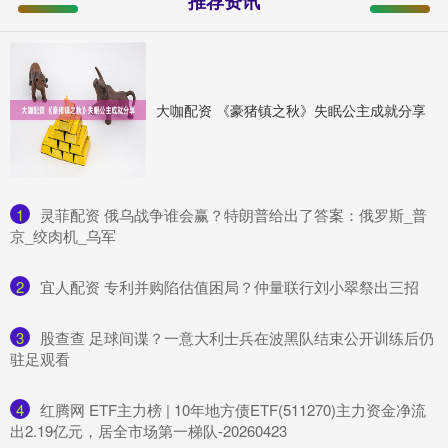
推荐资讯
大咖配资 《豪猪镇之秋》失眠公主成就分享
1
​灵菲配资 俄乌战争谁会赢？特朗普给出了答案：俄罗斯_普
京_绞肉机_乌军
2
​宜人配资 专利并购陷估值困局？仲量联行刘小翠祭出三招
3
​股查查 足球间谍？一意大利士兵在波黑队结束公开训练后仍
驻足观看
4
​红腾网 ETF主力榜 | 10年地方债ETF(511270)主力资金净流
出2.19亿元，居全市场第一梯队-20260423