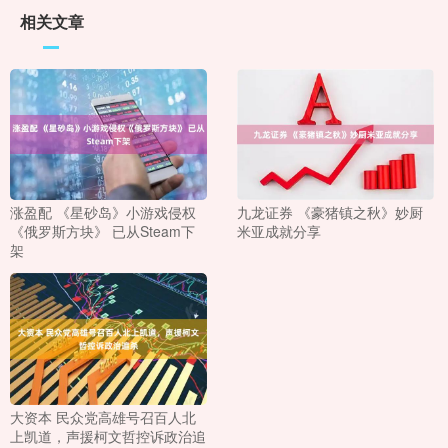
相关文章
涨盈配 《星砂岛》小游戏侵权
九龙证券 《豪猪镇之秋》妙厨
《俄罗斯方块》 已从Steam下
米亚成就分享
架
大资本 民众党高雄号召百人北
上凯道，声援柯文哲控诉政治追