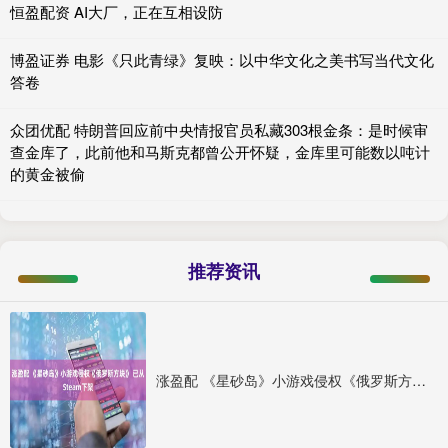
恒盈配资 AI大厂，正在互相设防
博盈证券 电影《只此青绿》复映：以中华文化之美书写当代文化
答卷
众团优配 特朗普回应前中央情报官员私藏303根金条：是时候审
查金库了，此前他和马斯克都曾公开怀疑，金库里可能数以吨计
的黄金被偷
推荐资讯
涨盈配 《星砂岛》小游戏侵权《俄罗斯方块》 已从Steam下架