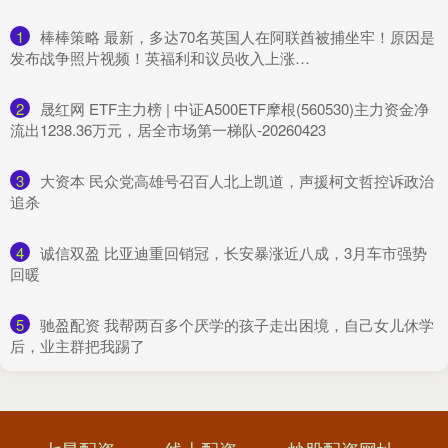
1
​棒棒策略 最新，多达70名英国人在阿联酋被捕坐牢！原因是
发布战争照片视频！英福利和议员收入上涨…
2
​晟红网 ETF主力榜 | 中证A500ETF摩根(560530)主力资金净
流出1238.36万元，居全市场第一梯队-20260423
3
​大资本 民众党高雄号召百人北上凯道，声援柯文哲控诉政治
追杀
4
​诚信双盈 比亚迪重回销冠，长安暴涨近八成，3月车市强势
回暖
5
​驰盈配资 我帮两百多个厌学的孩子走出困境，自己女儿休学
后，业主群把我踢了