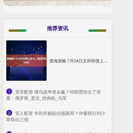
推荐资讯
股海策略 7月24日文科转债上涨13%，转股溢价率2796%
1
​灵菲配资 俄乌战争谁会赢？特朗普给出了答
案：俄罗斯_普京_绞肉机_乌军
2
​宜人配资 专利并购陷估值困局？仲量联行刘小
翠祭出三招