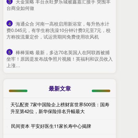
3
​天金策略 丰台永旺梦乐城被鑫嘉汇接手 突围丰
台商业如何做
4
​海通众合 河南一高校启用新浴室，每升热水计
费0.045元，有学生称洗澡10分钟计费3元至7元，校
方称按流量定价，试运营期间免费使用吹风机
5
​棒棒策略 最新，多达70名英国人在阿联酋被捕
坐牢！原因是发布战争照片视频！英福利和议员收入
上涨…
最新文章
天弘配资 7家中国险企上榜财富世界500强：国寿
升至第42位，新华保险排名升幅最大
民间资本 平安好医生11家长寿中心揭牌