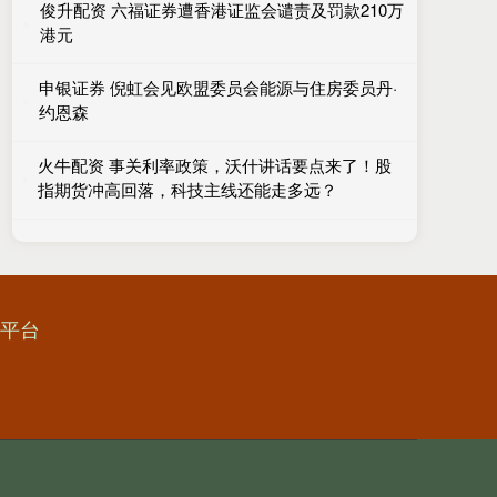
俊升配资 六福证券遭香港证监会谴责及罚款210万
港元
申银证券 倪虹会见欧盟委员会能源与住房委员丹·
约恩森
火牛配资 事关利率政策，沃什讲话要点来了！股
指期货冲高回落，科技主线还能走多远？
资平台