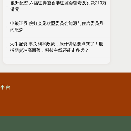
俊升配资 六福证券遭香港证监会谴责及罚款210万
港元
申银证券 倪虹会见欧盟委员会能源与住房委员丹·
约恩森
火牛配资 事关利率政策，沃什讲话要点来了！股
指期货冲高回落，科技主线还能走多远？
资平台