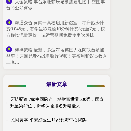
3
​天金策略 丰台永旺梦乐城被鑫嘉汇接手 突围丰
台商业如何做
4
​海通众合 河南一高校启用新浴室，每升热水计
费0.045元，有学生称洗澡10分钟计费3元至7元，校
方称按流量定价，试运营期间免费使用吹风机
5
​棒棒策略 最新，多达70名英国人在阿联酋被捕
坐牢！原因是发布战争照片视频！英福利和议员收入
上涨…
最新文章
天弘配资 7家中国险企上榜财富世界500强：国寿
升至第42位，新华保险排名升幅最大
民间资本 平安好医生11家长寿中心揭牌