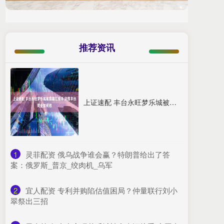
推荐资讯
上证速配 丰台永旺梦乐城被鑫嘉汇接手 突围丰台商业如何做
1
​灵菲配资 俄乌战争谁会赢？特朗普给出了答
案：俄罗斯_普京_绞肉机_乌军
2
​宜人配资 专利并购陷估值困局？仲量联行刘小
翠祭出三招