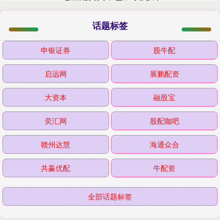
话题标签
申银证券
股牛配
启远网
展鹏配资
大资本
融股宝
奕汇网
股配咖吧
赣州达慧
海通众合
共赢优配
牛配资
全部话题标签