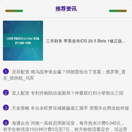
推荐资讯
三羊财务 苹果发布iOS 26.5 Beta 1修正版，首个公测版一并到来
1
​灵菲配资 俄乌战争谁会赢？特朗普给出了答案：俄罗斯_普
京_绞肉机_乌军
2
​宜人配资 专利并购陷估值困局？仲量联行刘小翠祭出三招
3
​天金策略 丰台永旺梦乐城被鑫嘉汇接手 突围丰台商业如何做
4
​海通众合 河南一高校启用新浴室，每升热水计费0.045元，
有学生称洗澡10分钟计费3元至7元，校方称按流量定价，试运营