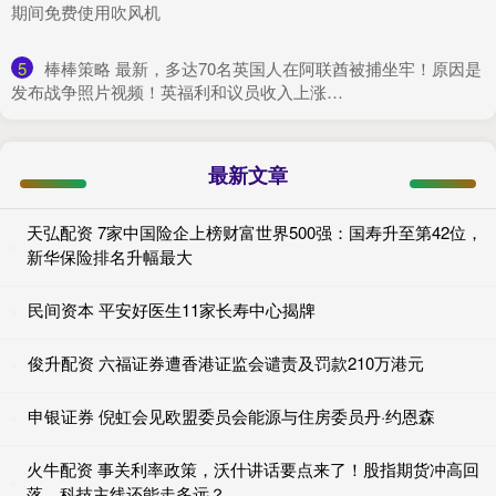
期间免费使用吹风机
5
​棒棒策略 最新，多达70名英国人在阿联酋被捕坐牢！原因是
发布战争照片视频！英福利和议员收入上涨…
最新文章
天弘配资 7家中国险企上榜财富世界500强：国寿升至第42位，
新华保险排名升幅最大
民间资本 平安好医生11家长寿中心揭牌
俊升配资 六福证券遭香港证监会谴责及罚款210万港元
申银证券 倪虹会见欧盟委员会能源与住房委员丹·约恩森
火牛配资 事关利率政策，沃什讲话要点来了！股指期货冲高回
落，科技主线还能走多远？