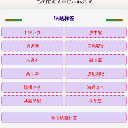
七星配资文章已加载完成
话题标签
申银证券
股牛配
启远网
展鹏配资
大资本
融股宝
奕汇网
股配咖吧
赣州达慧
海通众合
共赢优配
牛配资
全部话题标签