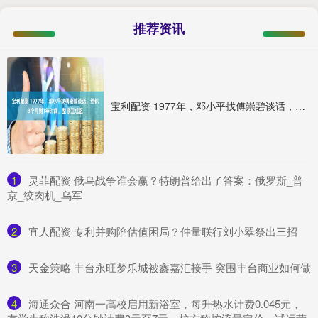
推荐资讯
宝利配资 1977年，邓小平找傅崇碧谈话，给你8个月到1年时间，整顿卫戍区
1
​灵菲配资 俄乌战争谁会赢？特朗普给出了答案：俄罗斯_普
京_绞肉机_乌军
2
​宜人配资 专利并购陷估值困局？仲量联行刘小翠祭出三招
3
​天金策略 丰台永旺梦乐城被鑫嘉汇接手 突围丰台商业如何做
4
​海通众合 河南一高校启用新浴室，每升热水计费0.045元，