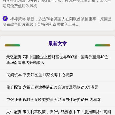
有学生称洗澡10分钟计费3元至7元，校方称按流量定价，试运营
期间免费使用吹风机
5
​棒棒策略 最新，多达70名英国人在阿联酋被捕坐牢！原因是
发布战争照片视频！英福利和议员收入上涨…
最新文章
天弘配资 7家中国险企上榜财富世界500强：国寿升至第42位，
新华保险排名升幅最大
民间资本 平安好医生11家长寿中心揭牌
俊升配资 六福证券遭香港证监会谴责及罚款210万港元
申银证券 倪虹会见欧盟委员会能源与住房委员丹·约恩森
火牛配资 事关利率政策，沃什讲话要点来了！股指期货冲高回