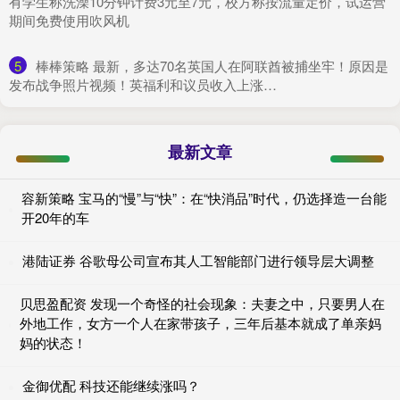
有学生称洗澡10分钟计费3元至7元，校方称按流量定价，试运营
期间免费使用吹风机
5
​棒棒策略 最新，多达70名英国人在阿联酋被捕坐牢！原因是
发布战争照片视频！英福利和议员收入上涨…
最新文章
容新策略 宝马的“慢”与“快”：在“快消品”时代，仍选择造一台能
开20年的车
港陆证券 谷歌母公司宣布其人工智能部门进行领导层大调整
贝思盈配资 发现一个奇怪的社会现象：夫妻之中，只要男人在
外地工作，女方一个人在家带孩子，三年后基本就成了单亲妈
妈的状态！
金御优配 科技还能继续涨吗？