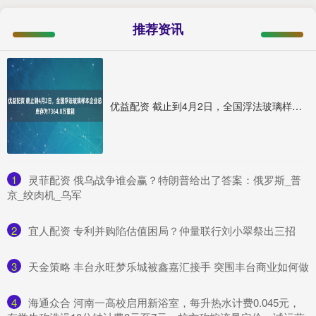
推荐资讯
优益配资 截止到4月2日，全国浮法玻璃样本企业总库存为7364.8万重箱
1
​灵菲配资 俄乌战争谁会赢？特朗普给出了答案：俄罗斯_普
京_绞肉机_乌军
2
​宜人配资 专利并购陷估值困局？仲量联行刘小翠祭出三招
3
​天金策略 丰台永旺梦乐城被鑫嘉汇接手 突围丰台商业如何做
4
​海通众合 河南一高校启用新浴室，每升热水计费0.045元，