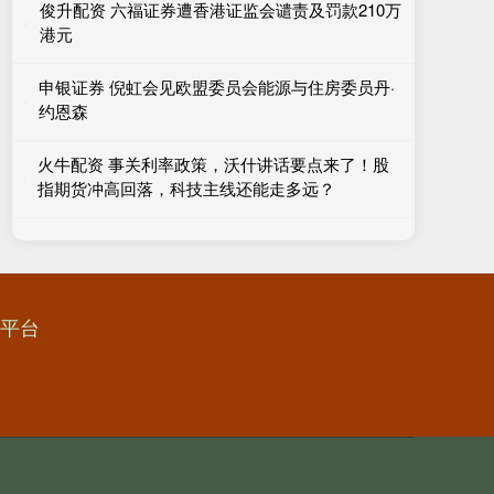
俊升配资 六福证券遭香港证监会谴责及罚款210万
港元
申银证券 倪虹会见欧盟委员会能源与住房委员丹·
约恩森
火牛配资 事关利率政策，沃什讲话要点来了！股
指期货冲高回落，科技主线还能走多远？
资平台