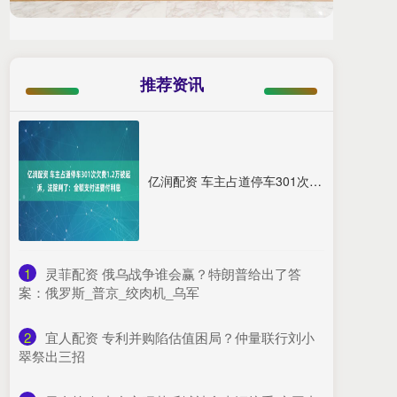
推荐资讯
亿润配资 车主占道停车301次欠费1.2万被起诉，法院判了：全额支付还要付利息
1
​灵菲配资 俄乌战争谁会赢？特朗普给出了答
案：俄罗斯_普京_绞肉机_乌军
2
​宜人配资 专利并购陷估值困局？仲量联行刘小
翠祭出三招