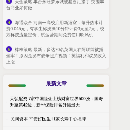
3
​天金策略 丰台永旺梦乐城被鑫嘉汇接手 突围丰
台商业如何做
4
​海通众合 河南一高校启用新浴室，每升热水计
费0.045元，有学生称洗澡10分钟计费3元至7元，校
方称按流量定价，试运营期间免费使用吹风机
5
​棒棒策略 最新，多达70名英国人在阿联酋被捕
坐牢！原因是发布战争照片视频！英福利和议员收入
上涨…
最新文章
天弘配资 7家中国险企上榜财富世界500强：国寿
升至第42位，新华保险排名升幅最大
民间资本 平安好医生11家长寿中心揭牌