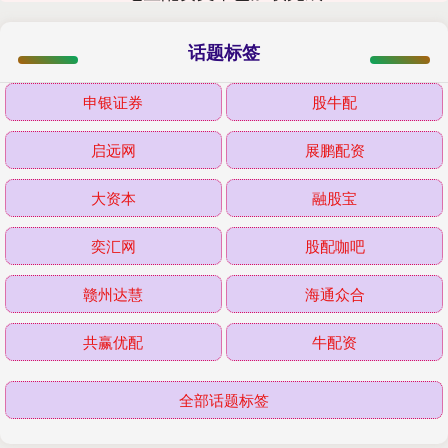
话题标签
申银证券
股牛配
启远网
展鹏配资
大资本
融股宝
奕汇网
股配咖吧
赣州达慧
海通众合
共赢优配
牛配资
全部话题标签