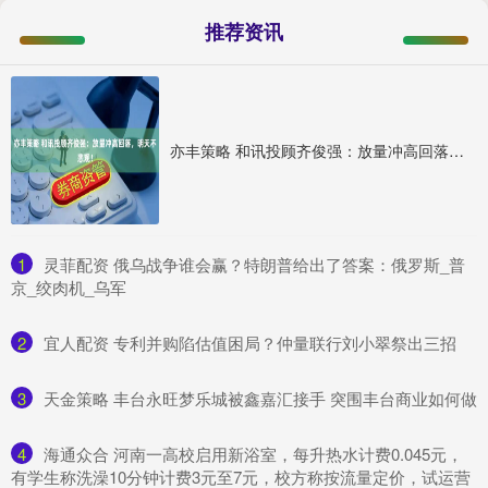
推荐资讯
亦丰策略 和讯投顾齐俊强：放量冲高回落，明天不悲观！
1
​灵菲配资 俄乌战争谁会赢？特朗普给出了答案：俄罗斯_普
京_绞肉机_乌军
2
​宜人配资 专利并购陷估值困局？仲量联行刘小翠祭出三招
3
​天金策略 丰台永旺梦乐城被鑫嘉汇接手 突围丰台商业如何做
4
​海通众合 河南一高校启用新浴室，每升热水计费0.045元，
有学生称洗澡10分钟计费3元至7元，校方称按流量定价，试运营