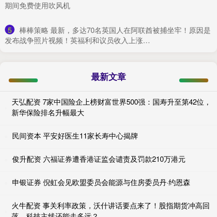
期间免费使用吹风机
5
​棒棒策略 最新，多达70名英国人在阿联酋被捕坐牢！原因是
发布战争照片视频！英福利和议员收入上涨…
最新文章
天弘配资 7家中国险企上榜财富世界500强：国寿升至第42位，
新华保险排名升幅最大
民间资本 平安好医生11家长寿中心揭牌
俊升配资 六福证券遭香港证监会谴责及罚款210万港元
申银证券 倪虹会见欧盟委员会能源与住房委员丹·约恩森
火牛配资 事关利率政策，沃什讲话要点来了！股指期货冲高回
落，科技主线还能走多远？