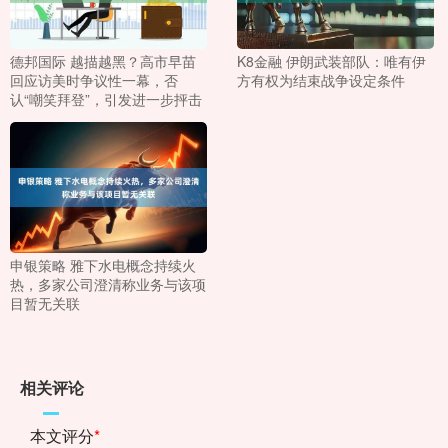
德邦国际 越描越黑？高市早苗
K8金融 伊朗武装部队：唯有伊
回应访美时争议性一幕，否
方有权为结束战争设定条件
认“嘲笑拜登”，引发进一步抨击
申银策略 雅下水电概念持续火
热，多家公司澄清称业务与该项
目暂无关联
相关评论
本文评分
*