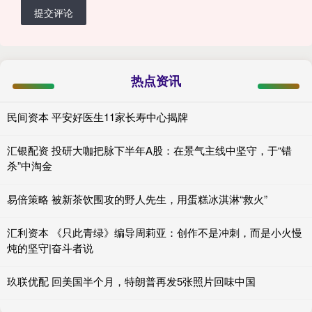
提交评论
热点资讯
民间资本 平安好医生11家长寿中心揭牌
汇银配资 投研大咖把脉下半年A股：在景气主线中坚守，于“错
杀”中淘金
易倍策略 被新茶饮围攻的野人先生，用蛋糕冰淇淋“救火”
汇利资本 《只此青绿》编导周莉亚：创作不是冲刺，而是小火慢
炖的坚守|奋斗者说
玖联优配 回美国半个月，特朗普再发5张照片回味中国