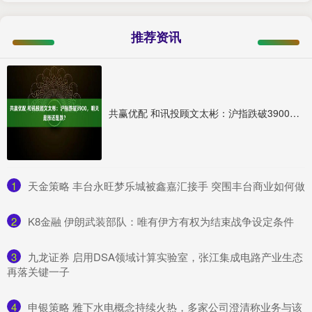
推荐资讯
共赢优配 和讯投顾文太彬：沪指跌破3900，明天是涨还是跌？
1
​天金策略 丰台永旺梦乐城被鑫嘉汇接手 突围丰台商业如何做
2
​K8金融 伊朗武装部队：唯有伊方有权为结束战争设定条件
3
​九龙证券 启用DSA领域计算实验室，张江集成电路产业生态
再落关键一子
4
​申银策略 雅下水电概念持续火热，多家公司澄清称业务与该