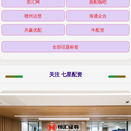
奕汇网
股配咖吧
赣州达慧
海通众合
共赢优配
牛配资
全部话题标签
关注 七星配资