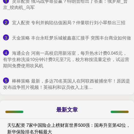
1
​灵菲配资 俄乌战争谁会赢？特朗普给出了答案：俄罗斯_普
京_绞肉机_乌军
2
​宜人配资 专利并购陷估值困局？仲量联行刘小翠祭出三招
3
​天金策略 丰台永旺梦乐城被鑫嘉汇接手 突围丰台商业如何做
4
​海通众合 河南一高校启用新浴室，每升热水计费0.045元，
有学生称洗澡10分钟计费3元至7元，校方称按流量定价，试运营
期间免费使用吹风机
5
​棒棒策略 最新，多达70名英国人在阿联酋被捕坐牢！原因是
发布战争照片视频！英福利和议员收入上涨…
最新文章
天弘配资 7家中国险企上榜财富世界500强：国寿升至第42位，
新华保险排名升幅最大