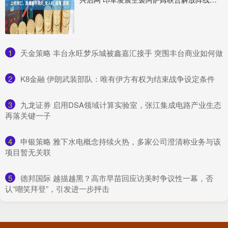
1
​天金策略 丰台永旺梦乐城被鑫嘉汇接手 突围丰台商业如何做
2
​K8金融 伊朗武装部队：唯有伊方有权为结束战争设定条件
3
​九龙证券 启用DSA领域计算实验室，张江集成电路产业生态
再落关键一子
4
​申银策略 雅下水电概念持续火热，多家公司澄清称业务与该
项目暂无关联
5
​德邦国际 越描越黑？高市早苗回应访美时争议性一幕，否
认“嘲笑拜登”，引发进一步抨击