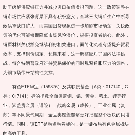
助于缓解供应链压力并减少进口价值虚报问题。这一政策调整在
铜市场供应紧张背景下具有积极意义，全球三大铜矿生产中断导
致供需缺口扩大，而美国囤货现象进一步加剧市场动荡。关税政
策的优化可能短期降低市场风险溢价，提振投资者信心。此外，
铜原材料关税豁免继续利好相关进口，而简化流程有望提升贸易
效率，支撑铜价稳定。长期来看，这一调整应对了国内法律挑
战，符合特朗普政府维持贸易保护的同时规避通胀压力的策略，
为铜市场带来结构性支撑。
有色ETF华宝（159876）及其联接基金（A类：017140，C
类：017141）标的指数全面覆盖铜、铝、黄金、稀土、锂等行
业，涵盖贵金属（避险）、战略金属（成长）、工业金属（复
苏）等不同景气周期，全品类覆盖能够更好把握整个板块的贝塔
行情。同时，该ETF是融资融券标的，是一键布局有色金属板块
的高效工具。