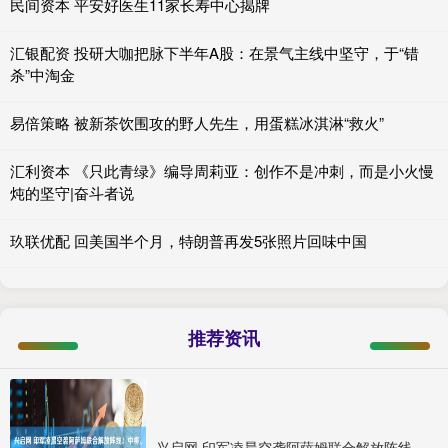
民间资本 平安好医生11家长寿中心揭牌
汇银配资 投研大咖把脉下半年A股：在景气主线中坚守，于“错
杀”中淘金
易倍策略 被新茶饮围攻的野人先生，用蛋糕冰淇淋“救火”
汇利资本 《只此青绿》编导周莉亚：创作不是冲刺，而是小火慢
炖的坚守|奋斗者说
玖联优配 回美国半个月，特朗普再发5张照片回味中国
推荐资讯
兴启网 印军凌晨空袭阿萨姆联合解放阵线！中将、上校阵亡，莫迪胆子真大_无人机_缅甸_武装