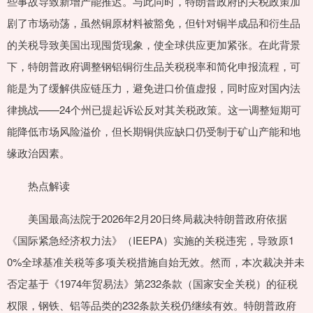
些事故导致新增产能推迟。与此同时，特朗普政府的关税政策加
剧了市场动荡，虽然铜原材料被豁免，但针对铜半成品和衍生品
的关税导致美国出现囤货现象，使全球供应更加紧张。在此背景
下，特朗普政府调整钢铝铜衍生品关税税率和简化申报流程，可
能是为了缓解供应链压力，避免进口价值虚报，同时应对国内法
律挑战——24个州已提起诉讼反对其关税政策。这一调整短期可
能降低市场风险溢价，但长期铜供应缺口仍受制于矿山产能和地
缘政治因素。
热点解读
美国最高法院于2026年2月20日终局裁决特朗普政府依据
《国际紧急经济权力法》（IEEPA）实施的关税违宪，导致原1
0%全球基准关税等多项关税措施自始无效。然而，本次裁决并未
否定基于《1974年贸易法》第232条款（国家安全关税）的征税
权限，钢铁、铝等品类的232条款关税仍继续有效。特朗普政府