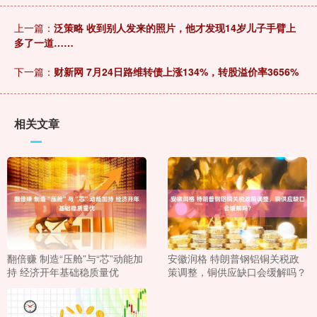
上一篇：
泛策略 收到别人发来的照片，他才发现14岁儿子手臂上
多了一道……
下一篇：
财新网 7月24日路维转债上涨134%，转股溢价率3656%
相关文章
翻倍赚 制造“压舱”与“芯”动能加
安徽润格 特朗普钢铝铜关税政
持 经济开年基础稳质量优
策调整，铜供应缺口会缓解吗？