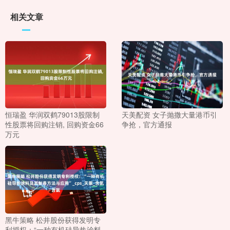
相关文章
恒瑞盈 华润双鹤79013股限制
天美配资 女子抛撒大量港币引
性股票将回购注销, 回购资金66
争抢，官方通报
万元
黑牛策略 松井股份获得发明专
利授权：“一种有机硅导热涂料