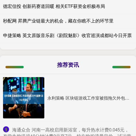
德宏信投 创新药赛道回暖 相关ETF获资金积极布局
秒配网 昇腾产业链最大的机会，藏在你瞧不上的环节里
申捷策略 英文原版音乐剧《剧院魅影》收官巡演成都站今日开票
推荐资讯
永利策略 区块链游戏工作室被指拖欠外包薪酬 CEO公开回应
1
​海通众合 河南一高校启用新浴室，每升热水计费0.045元，
有学生称洗澡10分钟计费3元至7元，校方称按流量定价，试运营