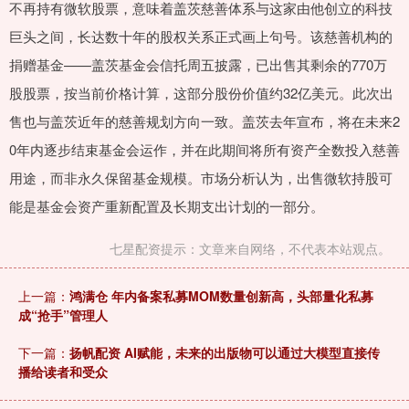
不再持有微软股票，意味着盖茨慈善体系与这家由他创立的科技
巨头之间，长达数十年的股权关系正式画上句号。该慈善机构的
捐赠基金——盖茨基金会信托周五披露，已出售其剩余的770万
股股票，按当前价格计算，这部分股份价值约32亿美元。此次出
售也与盖茨近年的慈善规划方向一致。盖茨去年宣布，将在未来2
0年内逐步结束基金会运作，并在此期间将所有资产全数投入慈善
用途，而非永久保留基金规模。市场分析认为，出售微软持股可
能是基金会资产重新配置及长期支出计划的一部分。
七星配资提示：文章来自网络，不代表本站观点。
上一篇：
鸿满仓 年内备案私募MOM数量创新高，头部量化私募
成“抢手”管理人
下一篇：
扬帆配资 AI赋能，未来的出版物可以通过大模型直接传
播给读者和受众