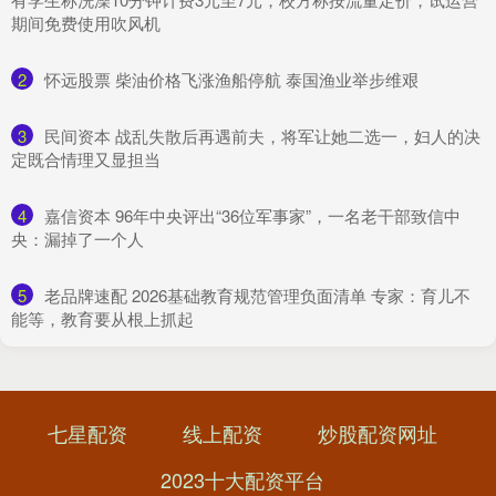
期间免费使用吹风机
2
​怀远股票 柴油价格飞涨渔船停航 泰国渔业举步维艰
3
​民间资本 战乱失散后再遇前夫，将军让她二选一，妇人的决
定既合情理又显担当
4
​嘉信资本 96年中央评出“36位军事家”，一名老干部致信中
央：漏掉了一个人
5
​老品牌速配 2026基础教育规范管理负面清单 专家：育儿不
能等，教育要从根上抓起
七星配资
线上配资
炒股配资网址
2023十大配资平台