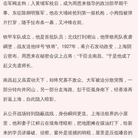
击军阀走狗；入黄埔军校后，成为周恩来领导的政治部早期干
事。东征陈炯明叛军，他在大埔岭抢到第一挺机枪，小拇指被弹
片打穿，随手扯布条一裹，又冲锋在前。
铁甲车队成立，他是首批队员；北伐打到潮汕，他带敢死队夜袭
碉堡，战友送他绰号“铁将”。1927年，蒋介石发动政变，上海阴
云密布。周恩来在秘密会议上点将：“干臣去南昌。”于是他成了
起义先遣师长。
南昌起义虽震动天下，却终究寡不敌众。大军被迫分散突围，一
部分转向井冈山，另一部分走海路。彭干臣孤身南下，经香港再
折返上海，自此隐入暗影。
从公开战场转到隐蔽战线，身份瞬间更迭。上海法租界的小屋
里，他和妻子江鲜云在墙角埋暗柜，把地图摊在煤油灯下，给新
来的学员讲爆破、侦察。窗外是巡捕的哨棍，屋里是压低嗓音的