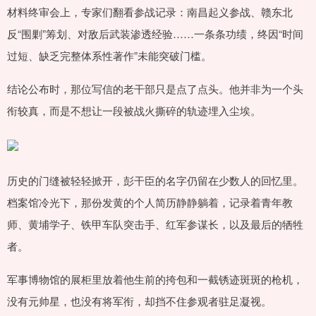
材料终审会上，专家们翻看参战记录：南昌起义参战、赣东北
反“围剿”筹划、对敌后武装渗透经验……一条条功绩，终因“时间
过短、缺乏完整体系性著作”未能突破门槛。
结论公布时，那位写信的老干部只是点了点头。他并非为一个头
衔较真，而是不想让一段被战火撕碎的轨迹埋入尘埃。
历史的门缝被轻轻掀开，彭干臣的名字仍留在少数人的回忆里。
档案馆冷光下，那份发黄的个人简历静静躺着，记录着青年教
师、黄埔学子、铁甲车队突击手、红军参谋长，以及最后的牺牲
者。
军事博物馆的展柜里放着他生前的挎包和一截锈迹斑斑的枪机，
没有元帅星，也没有将军衔，却挡不住参观者驻足凝视。