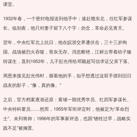
课堂。
1932年春，一个密封电报送到他手中：速赴赣东北，任红军参谋
长。临别夜，他只对妻子留下八个字：勿念，革命必见青天。
翌年，中央红军北上抗日，他在皖浙交界遭伏击，三十三岁殉
国。战场被烈火吞噬，骨灰无存。消息断绝，江鲜云带着幼子辗
转谋生，直到1953年，儿子彭光伟给邓颖超写信求证父亲下落。
周恩来接见彭光伟时，握着他的手，似乎想透过这双手摸到旧日
战友的影子，“像，真的像。”
之后，官方档案逐渐还原：黄埔一期优秀学员、红四军参谋长、
中央特科要员……然而，1955年军衔评定时，他被定为“革命烈
士”、未列将帅；1996年的军事家评选，也因“牺牲过早，战略实
践不足”被搁置。