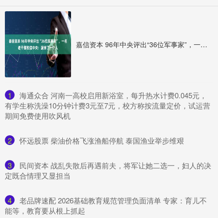
嘉信资本 96年中央评出“36位军事家”，一名老干部致信中央：漏掉了一个人
1
​海通众合 河南一高校启用新浴室，每升热水计费0.045元，
有学生称洗澡10分钟计费3元至7元，校方称按流量定价，试运营
期间免费使用吹风机
2
​怀远股票 柴油价格飞涨渔船停航 泰国渔业举步维艰
3
​民间资本 战乱失散后再遇前夫，将军让她二选一，妇人的决
定既合情理又显担当
4
​老品牌速配 2026基础教育规范管理负面清单 专家：育儿不
能等，教育要从根上抓起