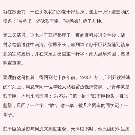
就在散会前，一位头发花白的老干部起身，递上一张字迹遒劲的
便条：“名单里，还缺彭干臣。”会场顿时静了几秒。
第二天清晨，这名老干部把整理了一夜的资料装进文件袋，随一
封亲笔信送往中南海。信里不长，却列举了彭干臣从黄埔到赣东
北的完整履历，并在末尾划出重重一行字：此人虽早殉国，然堪
称军事家。
要理解这份执着，得回到七十多年前。1925年冬，广州开往潮汕
的军列上，周恩来同一位年轻人贴着窗边低声交谈。那青年就是
彭干臣。周恩来忽而问：“敢不敢打第一枪？”彭干臣抬头，目光
坚毅，只回了一个字：“敢”。这一幕，被几名同车的同学记了一
辈子。
彭干臣的足迹与周恩来高度重合。天津读书时，他已组织学生痛