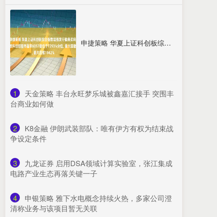
申捷策略 华夏上证科创板综合指数增强发行值得买吗 跟踪指数科创综指市盈率6057倍位于7293%分位, 最大回撤1942%
1
​天金策略 丰台永旺梦乐城被鑫嘉汇接手 突围丰
台商业如何做
2
​K8金融 伊朗武装部队：唯有伊方有权为结束战
争设定条件
3
​九龙证券 启用DSA领域计算实验室，张江集成
电路产业生态再落关键一子
4
​申银策略 雅下水电概念持续火热，多家公司澄
清称业务与该项目暂无关联